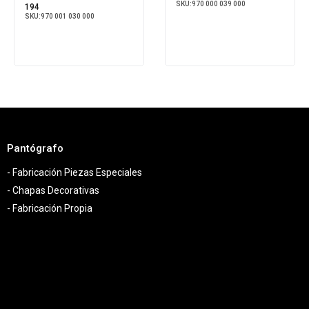
SKU:
970 000 039 000
194
SKU:
970 001 030 000
Pantógrafo
- Fabricación Piezas Especiales
- Chapas Decorativas
- Fabricación Propia