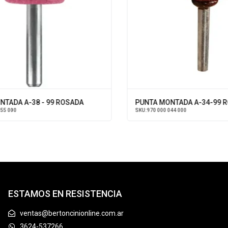
ADA A-38 - 99 ROSADA
PUNTA MONTADA A-34-99 R
5 000
SKU:
970 000 044 000
ESTAMOS EN RESISTENCIA
ventas@bertoncinionline.com.ar
3624-537266