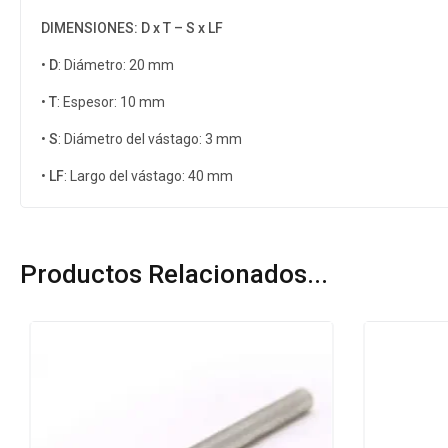
DIMENSIONES: D x T – S x LF
•
D
: Diámetro: 20 mm
•
T
: Espesor: 10 mm
•
S
: Diámetro del vástago: 3 mm
•
LF
: Largo del vástago: 40 mm
Productos Relacionados...