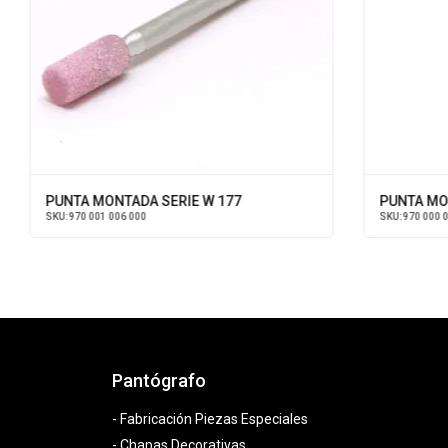
PUNTA MONTADA SERIE W 177
PUNTA MONT
SKU:
970 001 006 000
SKU:
970 000 05
Pantógrafo
- Fabricación Piezas Especiales
- Chapas Decorativas