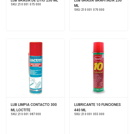
LUB GRASA DE LITIO 250 ML
LUB GRASA GRAFITADA 250
SKU:
210 001 075 000
ML
SKU:
210 001 070 000
LUB LIMPIA CONTACTO 300
LUBRICANTE 10 FUNCIONES
ML LOCTITE
440 ML
SKU:
210 001 087 000
SKU:
210 001 055 000