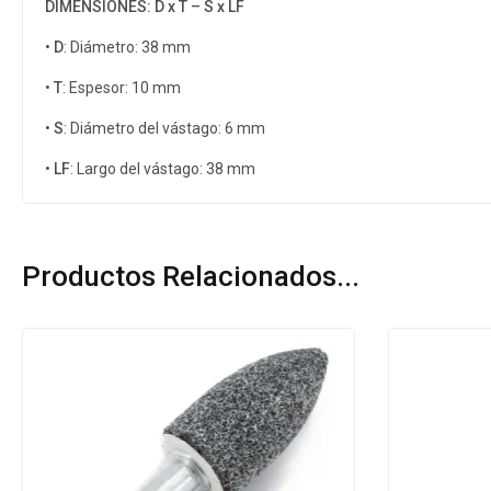
DIMENSIONES: D x T – S x LF
•
D
: Diámetro: 38 mm
•
T
: Espesor: 10 mm
•
S
: Diámetro del vástago: 6 mm
•
LF
: Largo del vástago: 38 mm
Productos Relacionados...