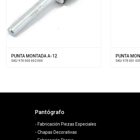
PUNTA MONTADA A-12
PUNTA MONT
SKU:
970 000 002 000
SKU:
970 001 03
Pantógrafo
- Fabricación Piezas Especiales
- Chapas Decorativas