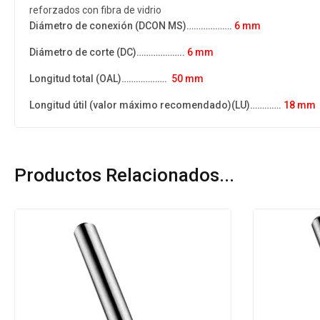
reforzados con fibra de vidrio
Diámetro de conexión (DCON MS)……………….
6 mm
Diámetro de corte (DC)………………..
6 mm
Longitud total (OAL)……………….
50 mm
Longitud útil (valor máximo recomendado)​(LU)………….
18 mm
Productos Relacionados...