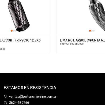
L.C/CORT FR P803C 12.7X6
LIMA ROT. ARBOL C/PUNTA 6,
SKU:
951 000 305 000
4 000
ESTAMOS EN RESISTENCIA
ventas@bertoncinionline.com.ar
3624-537266