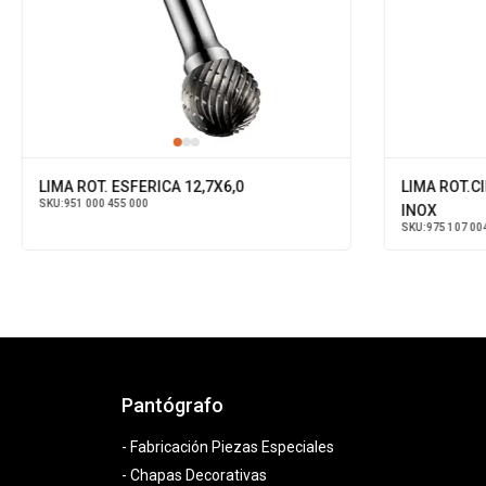
LIMA ROT. ESFERICA 12,7X6,0
LIMA ROT.CI
SKU:
951 000 455 000
INOX
SKU:
975 107 00
Pantógrafo
- Fabricación Piezas Especiales
- Chapas Decorativas