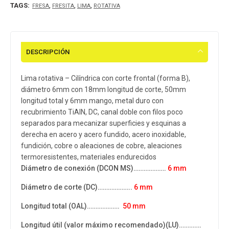
TAGS:
,
,
,
FRESA
FRESITA
LIMA
ROTATIVA
DESCRIPCIÓN
Lima rotativa – Cilíndrica con corte frontal (forma B),
diámetro 6mm con 18mm longitud de corte, 50mm
longitud total y 6mm mango, metal duro con
recubrimiento TiAlN, DC, canal doble con filos poco
separados para mecanizar superficies y esquinas a
derecha en acero y acero fundido, acero inoxidable,
fundición, cobre o aleaciones de cobre, aleaciones
termoresistentes, materiales endurecidos
Diámetro de conexión (DCON MS)……………….
6 mm
Diámetro de corte (DC)………………..
6 mm
Longitud total (OAL)……………….
50 mm
Longitud útil (valor máximo recomendado)​(LU)………….