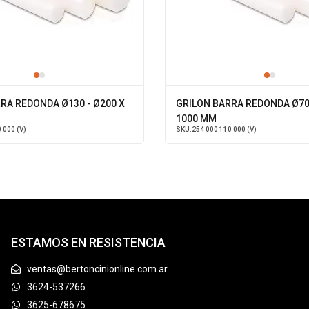
RA REDONDA Ø130 - Ø200 X
GRILON BARRA REDONDA Ø70 
1000 MM
 000 (V)
SKU:
254 000 110 000 (V)
ESTAMOS EN RESISTENCIA
ventas@bertoncinionline.com.ar
3624-537266
3625-678675