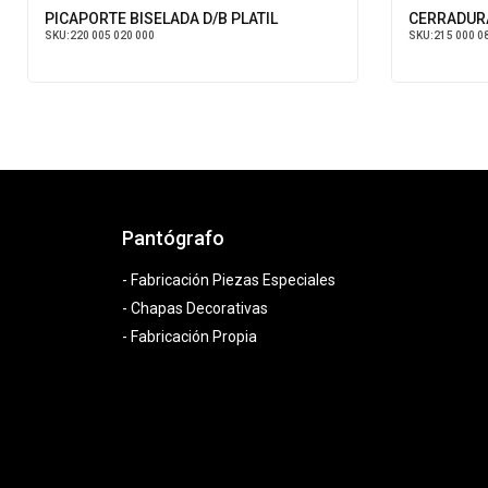
PICAPORTE BISELADA D/B PLATIL
CERRADURA
SKU:
220 005 020 000
SKU:
215 000 08
Pantógrafo
- Fabricación Piezas Especiales
- Chapas Decorativas
- Fabricación Propia