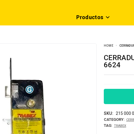
Productos
HOME
CERRADUR
CERRADURA TRABEX PASADOR RECTANGULAR
6624
SKU:
215 000 
CATEGORY:
CER
TAG:
TRABEX