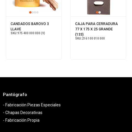
CANDADOS BAROVO 3
CAJA PARA CERRADURA
LLAVE
77 X 175 X 25 GRANDE
SKU:
975 400 000 000 (V)
(133)
SKU:
216 100 010 000
Pantógrafo
- Fabricación Piezas Especiales
- Chapas Decorativas
- Fabricación Propia