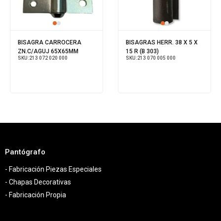
BISAGRA CARROCERA
BISAGRAS HERR. 38 X 5 X
ZN.C/AGUJ 65X65MM
15 R (B 303)
SKU:
213 072 020 000
SKU:
213 070 005 000
Pantógrafo
- Fabricación Piezas Especiales
- Chapas Decorativas
- Fabricación Propia