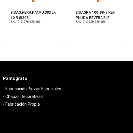
BISAG.HERR.P/AMU.38X5X
BISAGRA 100-88-9 REF.
40 R (B308)
PULIDA REVERCIBLE
SKU:
213 070 020 000
SKU:
213 030 020 000
Pantógrafo
- Fabricación Piezas Especiales
- Chapas Decorativas
- Fabricación Propia