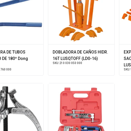
RA DE TUBOS
DOBLADORA DE CAÑOS HIDR.
EXP
 DE 180º Dong
16T LUSQTOFF (LD0-16)
SAC
SKU:
210 030 050 000
LUS
 760 000
SKU: