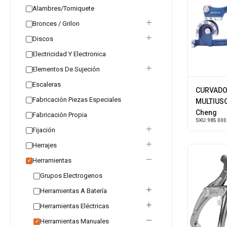
Alambres/Torniquete
Bronces / Grilon
Discos
Electricidad Y Electronica
Elementos De Sujeción
Escaleras
CURVADO
Fabricación Piezas Especiales
MULTIUSO
Cheng
Fabricación Propia
SKU:
985 000
Fijación
Herrajes
Herramientas
✓
Grupos Electrogenos
Herramientas A Batería
Herramientas Eléctricas
Herramientas Manuales
✓