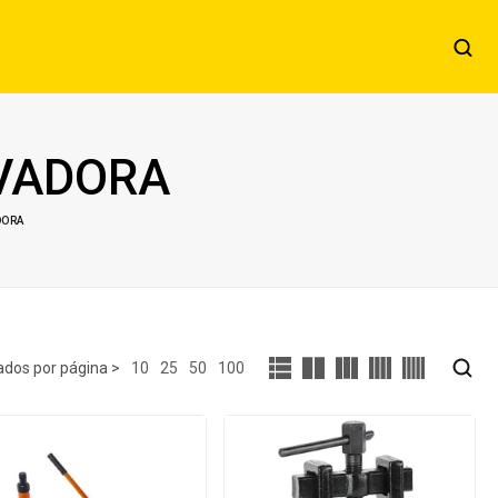
VADORA
DORA
10
25
50
100