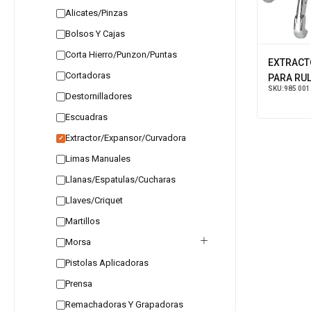
Alicates/Pinzas
Bolsos Y Cajas
Corta Hierro/Punzon/Puntas
EXTRACT
Cortadoras
PARA RU
SKU:
985 001
Destornilladores
Escuadras
Extractor/Expansor/Curvadora
✓
Limas Manuales
Llanas/Espatulas/Cucharas
Llaves/Criquet
Martillos
Morsa
Pistolas Aplicadoras
Prensa
Remachadoras Y Grapadoras