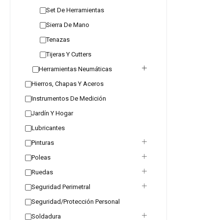
Set De Herramientas
Sierra De Mano
Tenazas
Tijeras Y Cutters
Herramientas Neumáticas
Hierros, Chapas Y Aceros
Instrumentos De Medición
Jardín Y Hogar
Lubricantes
Pinturas
Poleas
Ruedas
Seguridad Perimetral
Seguridad/Protección Personal
Soldadura