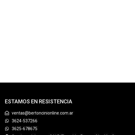
ESTAMOS EN RESISTENCIA
ventas@bertoncinionline.com.ar
3624-537266
3625-678675