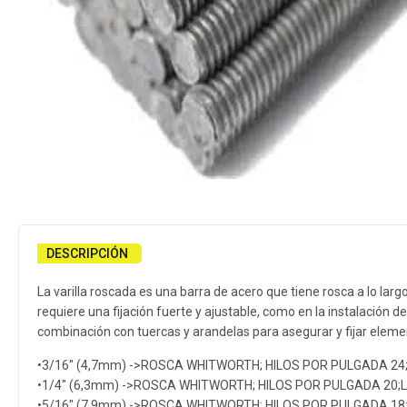
DESCRIPCIÓN
La varilla roscada es una barra de acero que tiene rosca a lo lar
requiere una fijación fuerte y ajustable, como en la instalación 
combinación con tuercas y arandelas para asegurar y fijar eleme
•3/16″ (4,7mm) ->ROSCA WHITWORTH; HILOS POR PULGADA 2
•1/4″ (6,3mm) ->ROSCA WHITWORTH; HILOS POR PULGADA 20
•5/16″ (7,9mm) ->ROSCA WHITWORTH; HILOS POR PULGADA 1