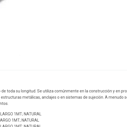
go de toda su longitud. Se utiliza comúnmente en la construcción y en p
de estructuras metálicas, anclajes o en sistemas de sujeción. A menudo se
ntos.
4;LARGO 1MT; NATURAL
;LARGO 1MT; NATURAL
8;LARGO 1MT; NATURAL