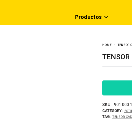
Productos
HOME
TENSOR C
TENSOR
SKU:
901 000 
CATEGORY:
EST
TAG:
TENSOR CA