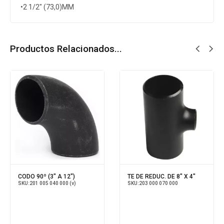
•2 1/2″ (73,0)MM
Productos Relacionados...
CODO 90º (3" A 12")
TE DE REDUC. DE 8" X 4"
SKU:
201 005 040 000 (v)
SKU:
203 000 070 000