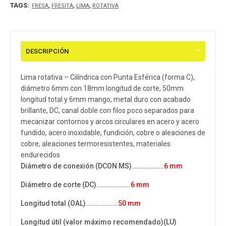
TAGS:
,
,
,
FRESA
FRESITA
LIMA
ROTATIVA
DESCRIPCIÓN
Lima rotativa – Cilíndrica con Punta Esférica (forma C),
diámetro 6mm con 18mm longitud de corte, 50mm
longitud total y 6mm mango, metal duro con acabado
brillante, DC, canal doble con filos poco separados para
mecanizar contornos y arcos circulares en acero y acero
fundido, acero inoxidable, fundición, cobre o aleaciones de
cobre, aleaciones termoresistentes, materiales
endurecidos
Diámetro de conexión (DCON MS)……………….
6 mm
Diámetro de corte (DC)………………..
6 mm
Longitud total (OAL)……………….
50
mm
Longitud útil (valor máximo recomendado)​(LU)