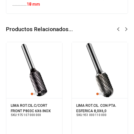
………….
.
18 mm
Productos Relacionados...
LIMA ROT.CIL.C/CORT
LIMA ROT.CIL. CON PTA.
FRONT P803C 6X6 INOX
ESFERICA 8,0X6,0
SKU:
975 107 000 000
SKU:
951 000 110 000