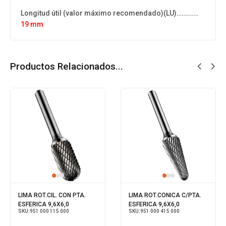
Longitud útil (valor máximo recomendado)​(LU)………….
19 mm
Productos Relacionados...
LIMA ROT.CIL. CON PTA.
LIMA ROT.CONICA C/PTA.
ESFERICA 9,6X6,0
ESFERICA 9,6X6,0
SKU:
951 000 115 000
SKU:
951 000 415 000