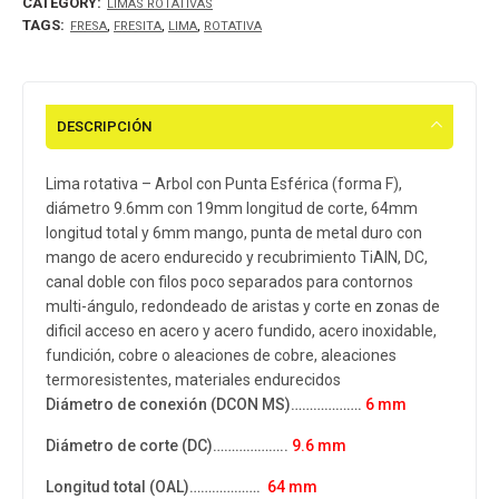
CATEGORY:
LIMAS ROTATIVAS
TAGS:
,
,
,
FRESA
FRESITA
LIMA
ROTATIVA
DESCRIPCIÓN
Lima rotativa – Arbol con Punta Esférica (forma F),
diámetro 9.6mm con 19mm longitud de corte, 64mm
longitud total y 6mm mango, punta de metal duro con
mango de acero endurecido y recubrimiento TiAlN, DC,
canal doble con filos poco separados para contornos
multi-ángulo, redondeado de aristas y corte en zonas de
dificil acceso en acero y acero fundido, acero inoxidable,
fundición, cobre o aleaciones de cobre, aleaciones
termoresistentes, materiales endurecidos
Diámetro de conexión (DCON MS)……………….
6 mm
Diámetro de corte (DC)………………..
9.6 mm
Longitud total (OAL)……………….
64 mm