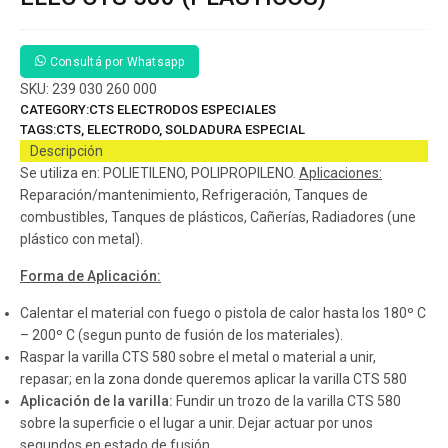
Consultá por Whatsapp
SKU:
239 030 260 000
CATEGORY:
CTS ELECTRODOS ESPECIALES
TAGS:
CTS
,
ELECTRODO
,
SOLDADURA ESPECIAL
Descripción
Se utiliza en: POLIETILENO, POLIPROPILENO.
Aplicaciones:
Reparación/mantenimiento, Refrigeración, Tanques de
combustibles, Tanques de plásticos, Cañerías, Radiadores (une
plástico con metal).
Forma de Aplicación:
Calentar el material con fuego o pistola de calor hasta los 180º C
– 200º C (segun punto de fusión de los materiales).
Raspar la varilla CTS 580 sobre el metal o material a unir,
repasar; en la zona donde queremos aplicar la varilla CTS 580
Aplicación de la varilla:
Fundir un trozo de la varilla CTS 580
sobre la superficie o el lugar a unir. Dejar actuar por unos
segundos en estado de fusión