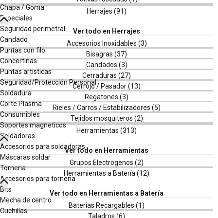
Especiales
Chapa / Goma
Seguridad perimetral
Especiales
Candado
Seguridad perimetral
Puntas con filo
Candado
Concertinas
Puntas con filo
Puntas artisticas
Concertinas
Seguridad/Protección Personal
Puntas artisticas
Soldadura
Seguridad/Protección Personal
Corte Plasma
Soldadura
Consumibles
Corte Plasma
Soportes magneticos
Consumibles
Soldadoras
Soportes magneticos
Accesorios para soldadoras
Soldadoras
Máscaras soldar
Accesorios para soldadoras
Torneria
Máscaras soldar
Accesorios para torneria
Torneria
Bits
Accesorios para torneria
Mecha de centro
Bits
Cuchillas
Mecha de centro
Insertos
Cuchillas
Herramientas precisión