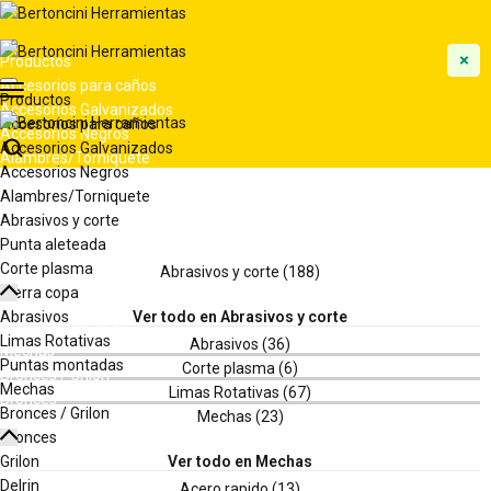
Productos
Accesorios para caños
Productos
Accesorios Galvanizados
Accesorios para caños
Accesorios Negros
Accesorios Galvanizados
Alambres/Torniquete
Accesorios Negros
Abrasivos y corte
Alambres/Torniquete
Punta aleteada
Abrasivos y corte
Corte plasma
Punta aleteada
Sierra copa
Corte plasma
Abrasivos
Sierra copa
Limas Rotativas
Abrasivos
Puntas montadas
Limas Rotativas
Mechas
Puntas montadas
Bronces / Grilon
Mechas
Bronces
Bronces / Grilon
Grilon
Bronces
Delrin
Grilon
Discos
Delrin