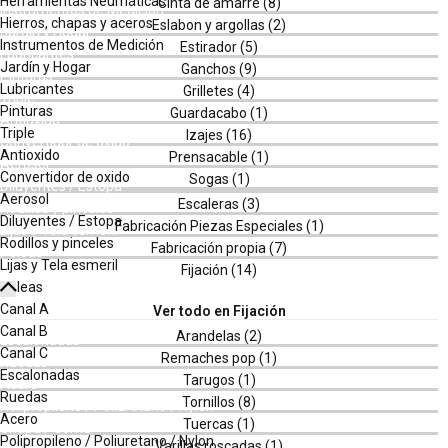
Herramientas Neumáticas
Instrumentos de Medición
Hierros, chapas y aceros
Jardín y Hogar
Instrumentos de Medición
Lubricantes
Jardín y Hogar
Pinturas
Lubricantes
Triple
Pinturas
Antioxido
Triple
Convertidor de oxido
Antioxido
Aerosol
Convertidor de oxido
Diluyentes / Estopa
Aerosol
Rodillos y pinceles
Diluyentes / Estopa
Lijas y Tela esmeril
Rodillos y pinceles
Poleas
Lijas y Tela esmeril
Canal A
Poleas
Canal B
Canal A
Canal C
Canal B
Escalonadas
Canal C
Ruedas
Escalonadas
Acero
Ruedas
Polipropileno / Poliuretano / Nylon
Acero
Chapa / Goma
Polipropileno / Poliuretano / Nylon