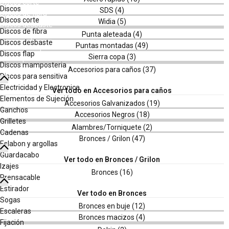
Discos corte
Discos
Discos de fibra
Discos corte
Discos desbaste
Discos de fibra
Discos flap
Discos desbaste
Discos mamposteria
Discos flap
Discos para sensitiva
Discos mamposteria
Electricidad y Electronica
Discos para sensitiva
Elementos de Sujeción
Electricidad y Electronica
Ganchos
Elementos de Sujeción
Grilletes
Ganchos
Cadenas
Grilletes
Eslabon y argollas
Cadenas
Guardacabo
Eslabon y argollas
Izajes
Guardacabo
Prensacable
Izajes
Estirador
Prensacable
Sogas
Estirador
Escaleras
Sogas
Fijación
Escaleras
Arandelas
Fijación
Remaches pop