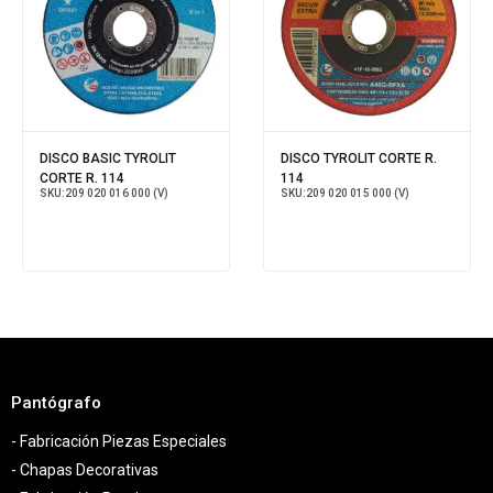
DISCO BASIC TYROLIT
DISCO TYROLIT CORTE R.
CORTE R. 114
114
SKU:
209 020 016 000 (V)
SKU:
209 020 015 000 (V)
Pantógrafo
- Fabricación Piezas Especiales
- Chapas Decorativas