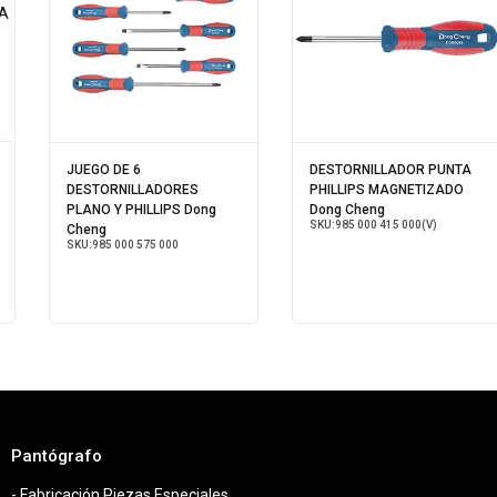
E 6
DESTORNILLADOR PUNTA
JUEGO DE
ILLADORES
PHILLIPS MAGNETIZADO
DESTORNI
PHILLIPS Dong
Dong Cheng
PIEZAS Do
SKU:
985 000 415 000(V)
SKU:
985 000
00 575 000
Pantógrafo
- Fabricación Piezas Especiales