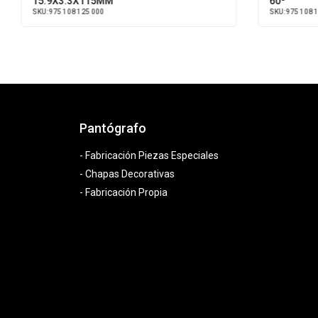
15.9X3.3X115MM
60º
SKU:
975 108 125 000
SKU:
975 108 145
Pantógrafo
- Fabricación Piezas Especiales
- Chapas Decorativas
- Fabricación Propia