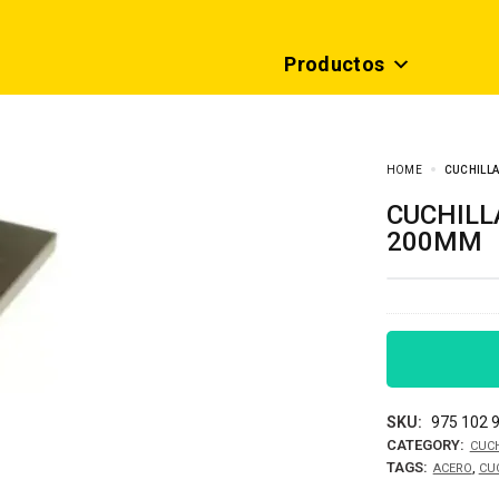
Productos
HOME
CUCHILLA
CUCHILLA CONICA DE ACERO RAPIDO 19.05 x
200MM
SKU:
975 102 
CATEGORY:
CUCH
TAGS:
,
ACERO
CU