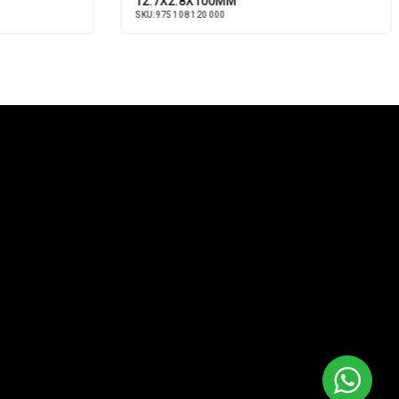
12.7X2.8X100MM
SKU:
975 108 120 000