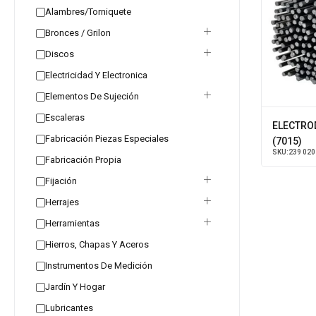
Alambres/Torniquete
Bronces / Grilon
Discos
Electricidad Y Electronica
Elementos De Sujeción
Escaleras
ELECTRO
Fabricación Piezas Especiales
(7015)
SKU:
239 020
Fabricación Propia
Fijación
Herrajes
Herramientas
Hierros, Chapas Y Aceros
Instrumentos De Medición
Jardín Y Hogar
Lubricantes