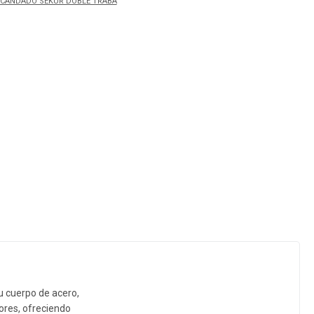
CANDADO SEKUR DOBLE TRABA
u cuerpo de acero,
iores, ofreciendo